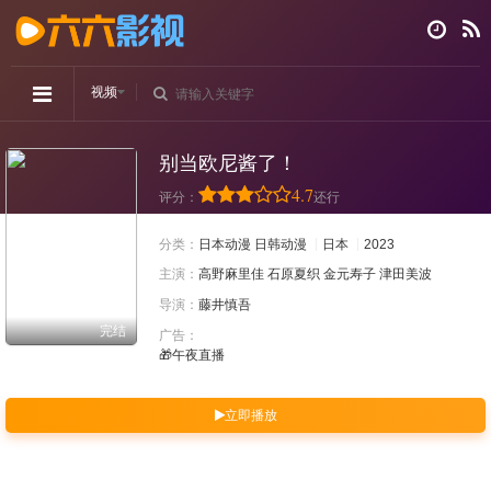
视频
别当欧尼酱了！
4.7
评分：
还行
分类：
日本动漫
日韩动漫
日本
2023
主演：
高野麻里佳
石原夏织
金元寿子
津田美波
导演：
藤井慎吾
完结
广告：
🎁午夜直播
立即播放