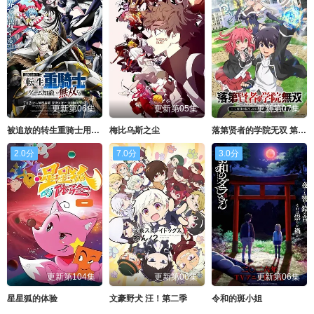
更新第06集
更新第05集
更新第07集
被追放的转生重骑士用游戏知识开无双
梅比乌斯之尘
落第贤者的学院无双 第二回转生，S等级作弊魔术师冒险记
2.0分
7.0分
3.0分
更新第104集
更新第06集
更新第06集
星星狐的体验
文豪野犬 汪！第二季
令和的斑小姐