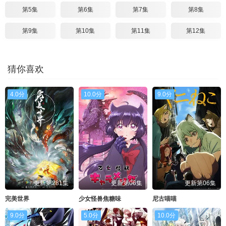
第5集
第6集
第7集
第8集
第9集
第10集
第11集
第12集
猜你喜欢
4.0分
10.0分
9.0分
更新第281集
更新第06集
更新第06集
完美世界
少女怪兽焦糖味
尼古喵喵
9.0分
5.0分
10.0分