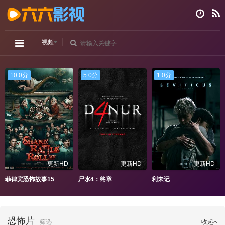
视频
5.0分
1.0分
4.0分
更新HD
更新HD
更新HD
尸水4：终章
利未记
密案1922
恐怖片
筛选
收起