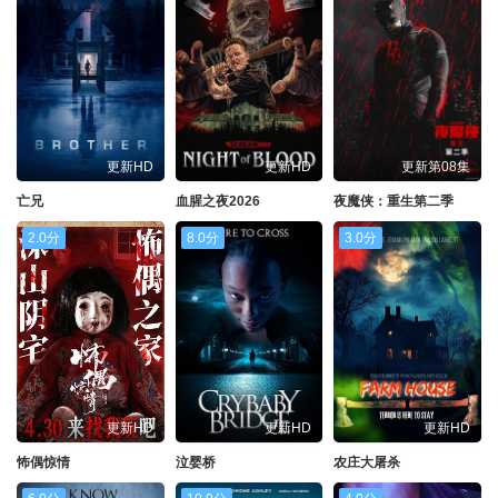
更新HD
更新HD
更新第08集
亡兄
血腥之夜2026
夜魔侠：重生第二季
2.0分
8.0分
3.0分
更新HD
更新HD
更新HD
怖偶惊情
泣婴桥
农庄大屠杀