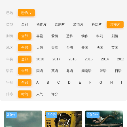
已选
恐怖片
类型
全部
动作片
喜剧片
爱情片
科幻片
恐怖片
剧情
全部
喜剧
爱情
恐怖
动作
科幻
剧情
地区
全部
大陆
香港
台湾
美国
法国
英国
年份
全部
2018
2017
2016
2015
2014
2013
语言
全部
国语
英语
粤语
闽南语
韩语
日语
字母
全部
A
B
C
D
E
F
G
H
I
排序
时间
人气
评分
3.0分
8.0分
10.0分