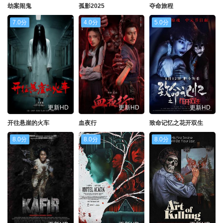
劫案闹鬼
孤影2025
夺命旅程
7.0分
4.0分
5.0分
更新HD
更新HD
更新HD
开往悬崖的火车
血夜行
致命记忆之花开双生
8.0分
8.0分
8.0分