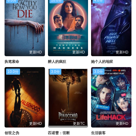
6.0分
10.0分
4.0分
更新HD
更新HD
更新HD
执笔索命
醉人的疯狂
她个人的地狱
10.0分
3.0分
3.0分
更新HD
更新TC
更新HD
创世之伪
匹诺曹：弦断
生活骇客