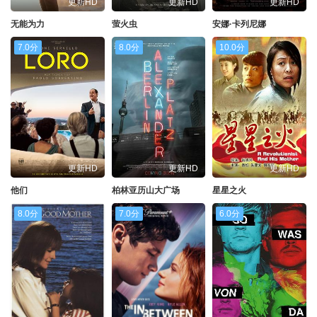
更新HD
更新HD
更新HD
无能为力
萤火虫
安娜·卡列尼娜
7.0分
8.0分
10.0分
更新HD
更新HD
更新HD
他们
柏林亚历山大广场
星星之火
8.0分
7.0分
6.0分