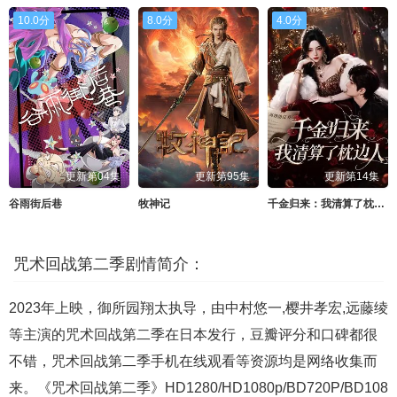
10.0分
8.0分
4.0分
更新第04集
更新第95集
更新第14集
谷雨街后巷
牧神记
千金归来：我清算了枕边人
咒术回战第二季剧情简介：
2023年上映，御所园翔太执导，由中村悠一,樱井孝宏,远藤绫
等主演的咒术回战第二季在日本发行，豆瓣评分和口碑都很
不错，咒术回战第二季手机在线观看等资源均是网络收集而
来。《咒术回战第二季》HD1280/HD1080p/BD720P/BD108