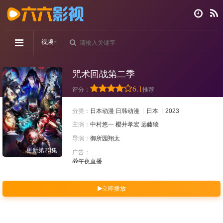
视频
咒术回战第二季
6.1
评分：
推荐
分类：
日本动漫
日韩动漫
日本
2023
主演：
中村悠一
樱井孝宏
远藤绫
导演：
御所园翔太
更新第23集
广告：
🎁午夜直播
立即播放