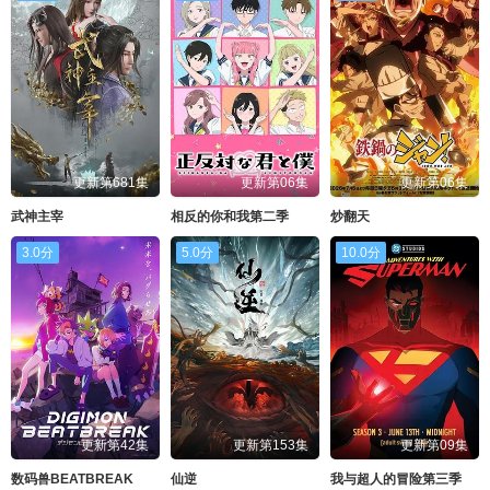
更新第681集
更新第06集
更新第06集
武神主宰
相反的你和我第二季
炒翻天
3.0分
5.0分
10.0分
更新第42集
更新第153集
更新第09集
数码兽BEATBREAK
仙逆
我与超人的冒险第三季