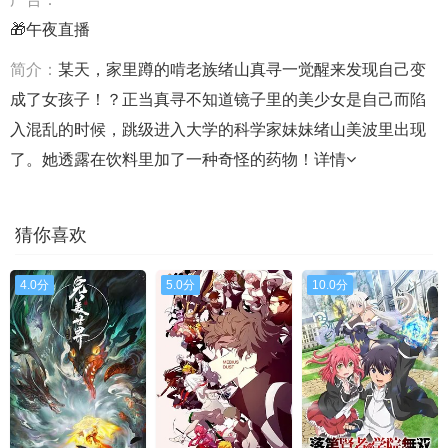
🎁午夜直播
简介：
某天，家里蹲的啃老族绪山真寻一觉醒来发现自己变
成了女孩子！？正当真寻不知道镜子里的美少女是自己而陷
入混乱的时候，跳级进入大学的科学家妹妹绪山美波里出现
了。她透露在饮料里加了一种奇怪的药物！
详情
猜你喜欢
4.0分
5.0分
10.0分