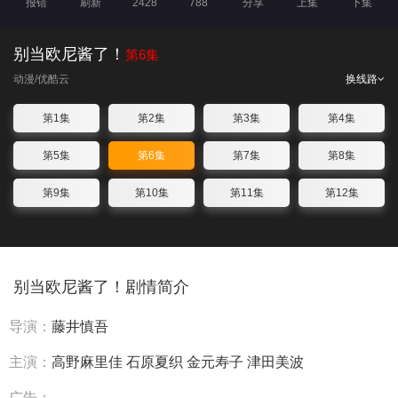
报错
刷新
2428
788
分享
上集
下集
别当欧尼酱了！
第6集
动漫
/优酷云
换线路
第1集
第2集
第3集
第4集
第5集
第6集
第7集
第8集
第9集
第10集
第11集
第12集
别当欧尼酱了！剧情简介
导演：
藤井慎吾
主演：
高野麻里佳
石原夏织
金元寿子
津田美波
广告：