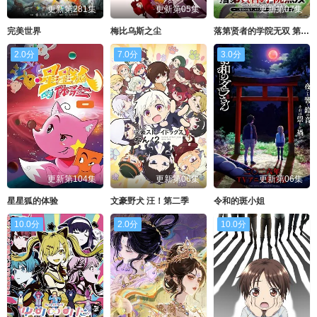
更新第281集
更新第05集
更新第07集
完美世界
梅比乌斯之尘
落第贤者的学院无双 第二回转生，S等级作弊魔术师冒险记
2.0分
7.0分
3.0分
更新第104集
更新第06集
更新第06集
星星狐的体验
文豪野犬 汪！第二季
令和的斑小姐
10.0分
2.0分
10.0分