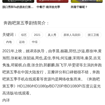
脱口秀和Ta的朋友们第三季
中餐厅·南洋拾光季
闲着干嘛呢？
奔跑吧第五季剧情简介：
关键词：
综艺
2021
真人秀
原班人马回归
浙江卫视
内地
运动
中综
2021年上映，姚译添执导，由李晨,杨颖,郑恺,沙溢,蔡徐坤,黄
旭熙,张彬彬,张韶涵,周也,孟佳,李纯,何泓姗,宋雨琦,秦昊,吉克
隽逸,邓紫棋,白鹿,张含韵,郭麒麟,陈飞宇,毕雯珺等主演的奔跑
吧第五季在中国大陆发行，豆瓣评分和口碑都很不错，奔跑
吧第五季手机在线观看等资源均是网络收集而来。《奔跑吧
第五季》HD1280/HD1080p/BD720P/BD1080P/百度云蓝光
高清版/在线观看。
内详