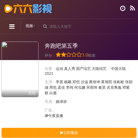
视频
奔跑吧第五季
3.0
评分：
较差
分类：
运动
真人秀
国产综艺
大陆综艺
中国大陆
2021
主演：
李晨
杨颖
郑恺
沙溢
蔡徐坤
黄旭熙
张彬彬
张韶
涵
周也
孟佳
李纯
何泓姗
宋雨琦
秦昊
吉克隽逸
邓紫
完结
棋
白鹿
导演：
姚译添
广告：
🎁午夜直播
立即播放