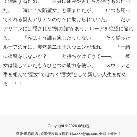
て治癒するため、 自身に痛みや苦しさが伴うものだっ
た。 時に「欠陥聖女」と蔑まれたが、 いつも庇っ
てくれる親友アリアンの存在に助けられていた。 だが
アリアンには隠された“裏の顔”があり、ルーアを絶望に陥れ
る。 「私はもう誰も癒したりしない」 そう誓った
ルーアの元に、突然第二王子スウェンが現れ、 「一緒
に復讐をしないか？」 と持ちかけてきて――。 彼
女は隠していたもうひとつの能力を使い、 スウェンと
手を組んで“聖女”ではなく“悪女”として新しい人生を始め
る…！！
Copyright © 2026 66影视
数据来源网络 ,如果侵权请发邮件到
xxxxx@qq.com
,会马上处理！