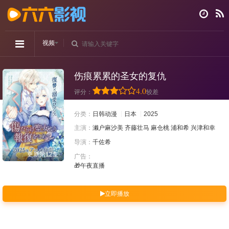
视频
伤痕累累的圣女的复仇
4.0
评分：
较差
分类：
日韩动漫
日本
2025
主演：
濑户麻沙美
齐藤壮马
麻仓桃
浦和希
兴津和幸
导演：
千佐希
更新第12集
广告：
🎁午夜直播
立即播放