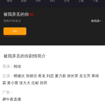
报错
刷新
499
883
分享
上集
下集
被我弄丢的你
HD
恐怖片
/抖音云
换线路
HD
被我弄丢的你剧情简介
导演：
韩琰
主演：
檀健次
张婧仪
蒋龙
刘恋
夏力薪
侯长荣
吴玉芳
果靖
霖
黄小蕾
张大大
任彬
孙芮
广告：
🎁午夜直播