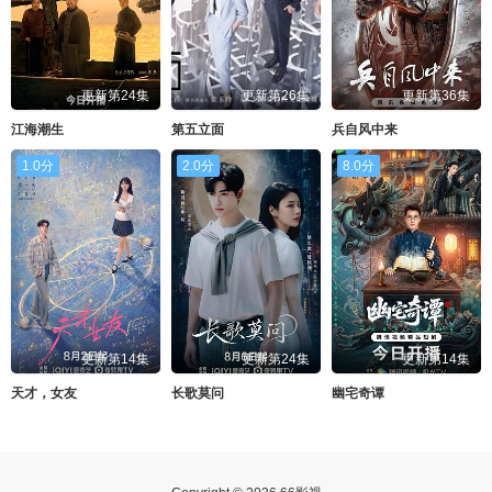
更新第24集
更新第26集
更新第36集
江海潮生
第五立面
兵自风中来
1.0分
2.0分
8.0分
更新第14集
更新第24集
更新第14集
天才，女友
长歌莫问
幽宅奇谭