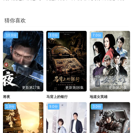
猜你喜欢
10.0分
3.0分
7.0分
更新第17集
更新第06集
更新第26集
将夜
马背上的银行
地道女英雄
1.0分
9.0分
3.0分