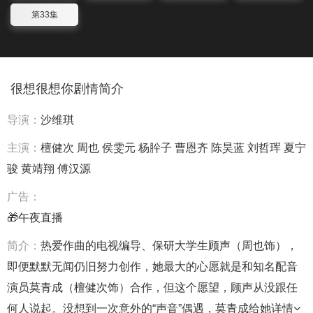
第33集
很想很想你剧情简介
导演：
沙维琪
主演：
檀健次
周也
侯雯元
杨肸子
曹恩齐
陈昊蓝
刘哲珲
夏宁
骏
黄靖翔
傅汉源
广告：
🎁午夜直播
简介：
热爱作曲的电视编导、保研大学生顾声（周也饰），
即便默默无闻仍旧努力创作，她最大的心愿就是和知名配音
演员莫青成（檀健次饰）合作，但这个愿望，顾声从没跟任
何人说起。没想到一次意外的“声音”偶遇，莫青成给她
详情