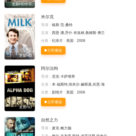
更新HD中字
米尔克
导演：
格斯·范·桑特
主演：
西恩·潘,乔什·布洛林,詹姆斯·弗兰
分类：
纪录片
美国
2008
立即播放
更新HD
阿尔法狗
导演：
尼克·卡萨维蒂
主演：
本·福斯特,埃米尔·赫斯基,肖恩·海
分类：
剧情片
美国
2006
立即播放
更新HD
自然之力
导演：
麦克·鲍力施