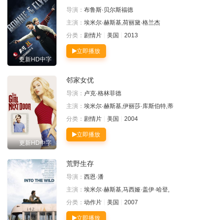
导演：
布鲁斯·贝尔斯福德
主演：
埃米尔·赫斯基,荷丽黛·格兰杰
分类：
剧情片
美国
2013
立即播放
更新HD中字
邻家女优
导演：
卢克·格林菲德
主演：
埃米尔·赫斯基,伊丽莎·库斯伯特,蒂
分类：
剧情片
美国
2004
立即播放
更新HD中字
荒野生存
导演：
西恩·潘
主演：
埃米尔·赫斯基,马西娅·盖伊·哈登,
分类：
动作片
美国
2007
立即播放