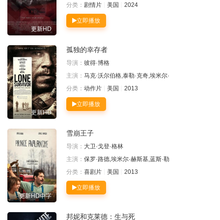
分类：
剧情片
美国
2024
立即播放
更新HD
孤独的幸存者
导演：
彼得·博格
主演：
马克·沃尔伯格,泰勒·克奇,埃米尔·
分类：
动作片
美国
2013
立即播放
更新HD
雪崩王子
导演：
大卫·戈登·格林
主演：
保罗·路德,埃米尔·赫斯基,蓝斯·勒
分类：
喜剧片
美国
2013
立即播放
更新HD中字
邦妮和克莱德：生与死