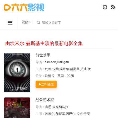
视频
由埃米尔·赫斯基主演的最新电影全集
前世杀手
导演：
Simeon,Halligan
主演：
约翰·汉纳,埃米尔·赫斯基,艾迪·伊
分类：
剧情片
英国
2025
立即播放
更新HD
战争艺术家
导演：
肖恩·麦克纳马拉
主演：
埃米尔·赫斯基,因巴尔·拉维,伊安·