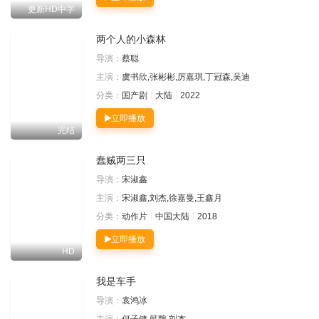
更新HD中字
两个人的小森林
导演：
蔡聪
主演：
虞书欣,张彬彬,厉嘉琪,丁冠森,吴迪
分类：
国产剧
大陆
2022
立即播放
完结
蠢贼两三只
导演：
宋淑鑫
主演：
宋淑鑫,刘杰,徐嘉曼,王鑫月
分类：
动作片
中国大陆
2018
立即播放
HD
我是车手
导演：
袁鸿冰