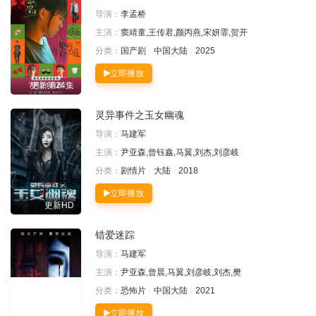
导演：
李孟桥
主演：
窦靖童,王传君,颜丙燕,宋妍霏,贺开
分类：
国产剧
中国大陆
2025
立即播放
更新第24集
灵异事件之玉女幽魂
导演：
马建军
主演：
尹亚森,曾钰鑫,马翼,刘杰,刘彦岐
分类：
剧情片
大陆
2018
立即播放
更新HD
错爱迷踪
导演：
马建军
主演：
尹亚森,曾晨,马翼,刘彦岐,刘杰,樊
分类：
恐怖片
中国大陆
2021
立即播放