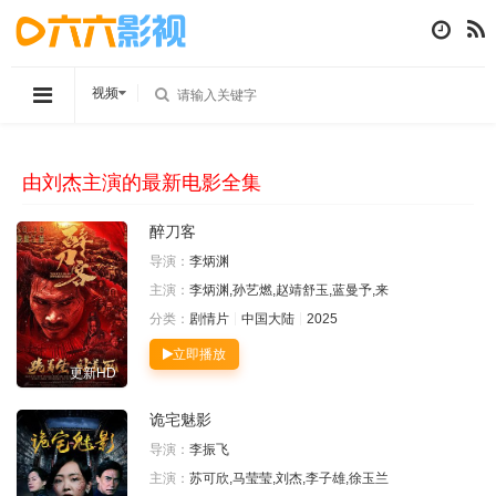
视频
由刘杰主演的最新电影全集
醉刀客
导演：
李炳渊
主演：
李炳渊,孙艺燃,赵靖舒玉,蓝曼予,来
分类：
剧情片
中国大陆
2025
立即播放
更新HD
诡宅魅影
导演：
李振飞
主演：
苏可欣,马莹莹,刘杰,李子雄,徐玉兰