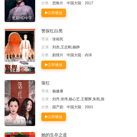
分类：
恐怖片
中国大陆
2017
立即播放
更新HD中字
警探红白黑
导演：
张裕民
主演：
刘杰,王志刚,杨静
分类：
剧情片
中国大陆
内详
立即播放
更新HD中字
落红
导演：
杨健康
主演：
刘丹,张伟,杨心艺,王耀辉,朱凯,陈
分类：
国产剧
中国大陆
2001
立即播放
更新第16集
她的生存之道