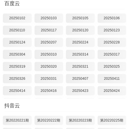
百度云
20250102
20250103
20250105
20250106
20250110
20250117
20250120
20250123
20250124
20250207
20250224
20250228
20250304
20250310
20250314
20250317
20250319
20250320
20250321
20250325
20250326
20250331
20250407
20250411
20250414
20250416
20250423
20250424
20250502
20250509
20250516
20250519
抖音云
20250530
20250606
20250609
20250613
第20220221期
第20220222期
第20220223期
第20220225期
20250617
20250620
20250623
20250626