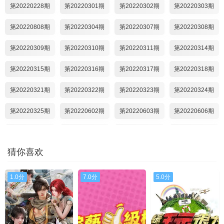
第20220228期
第20220301期
第20220302期
第20220303期
20250630
20250701
20250702
20250703
第20220808期
第20220304期
第20220307期
第20220308期
20250704
20250707
20250708
20250709
第20220309期
第20220310期
第20220311期
第20220314期
20250710
20250711
20250714
20250715
第20220315期
第20220316期
第20220317期
第20220318期
20250716
20250718
20250721
20250722
第20220321期
第20220322期
第20220323期
第20220324期
20250723
20250724
20250725
20250728
第20220325期
第20220602期
第20220603期
第20220606期
20250729
20250730
20250731
20250801
第20220607期
第20220608期
第20220609期
第20220610期
20250811
20250812
20250813
20250818
猜你喜欢
第20220613期
第20220614期
第20220616期
第20220617期
20250820
20250822
20250827
20250901
第20220620期
第20220621期
第20220622期
第20220623期
1.0分
7.0分
5.0分
20250902
20250908
20250912
20250916
第20220624期
第20220627期
第20220628期
第20220629期
20250917
20250919
20250922
20250923
第20220630期
第20220701期
第20220705期
第20220706期