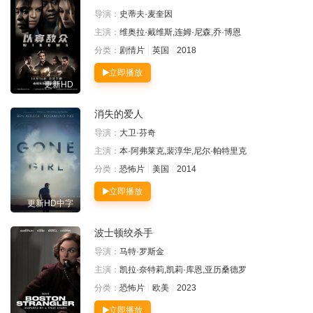
导演：
史蒂夫·麦奎因
主演：
维奥拉·戴维斯,连姆·尼森,乔·博恩
分类：
剧情片
英国
2018
立即播放
更新HD
消失的爱人
导演：
大卫·芬奇
主演：
本·阿弗莱克,裴淳华,尼尔·帕特里克
分类：
恐怖片
美国
2014
立即播放
更新HD中字
波士顿绞杀手
导演：
马特·罗斯金
主演：
凯拉·奈特莉,凯莉·库恩,亚历桑德罗
分类：
恐怖片
欧美
2023
立即播放