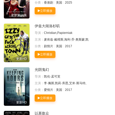
分类：
香港剧
美国
2025
立即播放
更新第08集
伊兹大闹洛杉矶
导演：
Christian,Papierniak
主演：
麦肯兹·戴维斯,海利·乔·奥斯蒙,凯
分类：
剧情片
美国
2017
立即播放
更新HD
光阴鬼幻
导演：
凯伦·孟可芙
主演：
李·佩斯,凯莉·库恩,艾米·斯马特,
分类：
爱情片
美国
2017
立即播放
更新HD
以寡敌众