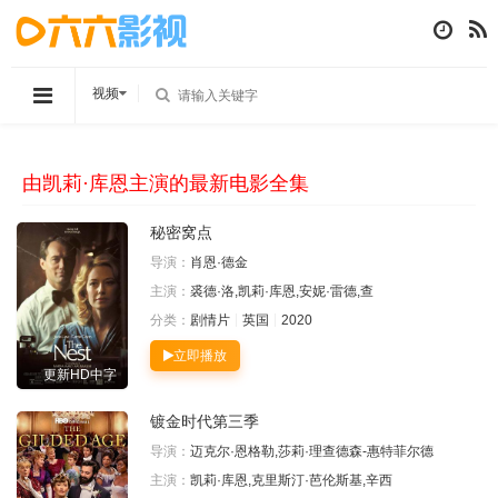
视频
由凯莉·库恩主演的最新电影全集
秘密窝点
导演：
肖恩·德金
主演：
裘德·洛,凯莉·库恩,安妮·雷德,查
分类：
剧情片
英国
2020
立即播放
更新HD中字
镀金时代第三季
导演：
迈克尔·恩格勒,莎莉·理查德森-惠特菲尔德
主演：
凯莉·库恩,克里斯汀·芭伦斯基,辛西