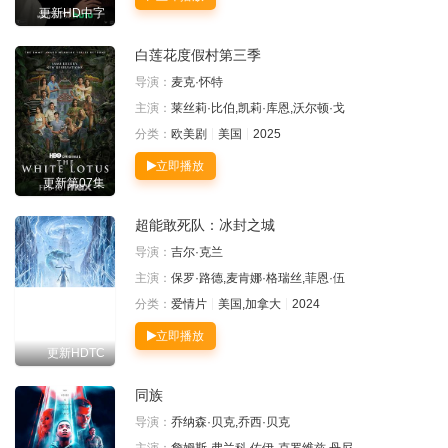
更新HD中字
白莲花度假村第三季
导演：
麦克·怀特
主演：
莱丝莉·比伯,凯莉·库恩,沃尔顿·戈
分类：
欧美剧
美国
2025
立即播放
更新第07集
超能敢死队：冰封之城
导演：
吉尔·克兰
主演：
保罗·路德,麦肯娜·格瑞丝,菲恩·伍
分类：
爱情片
美国,加拿大
2024
立即播放
更新HDTC
同族
导演：
乔纳森·贝克,乔西·贝克