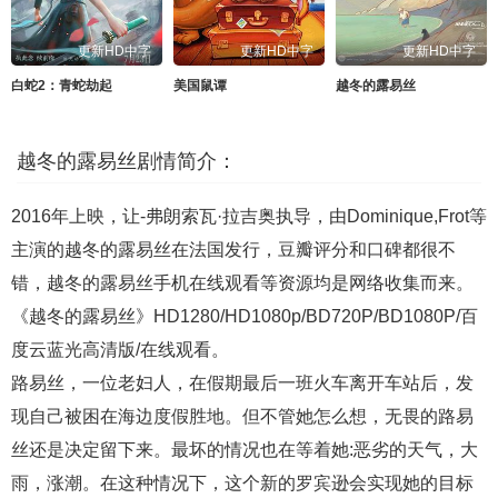
更新HD中字
更新HD中字
更新HD中字
白蛇2：青蛇劫起
美国鼠谭
越冬的露易丝
越冬的露易丝剧情简介：
2016年上映，让-弗朗索瓦·拉吉奥执导，由Dominique,Frot等
主演的越冬的露易丝在法国发行，豆瓣评分和口碑都很不
错，越冬的露易丝手机在线观看等资源均是网络收集而来。
《越冬的露易丝》HD1280/HD1080p/BD720P/BD1080P/百
度云蓝光高清版/在线观看。
路易丝，一位老妇人，在假期最后一班火车离开车站后，发
现自己被困在海边度假胜地。但不管她怎么想，无畏的路易
丝还是决定留下来。最坏的情况也在等着她:恶劣的天气，大
雨，涨潮。在这种情况下，这个新的罗宾逊会实现她的目标