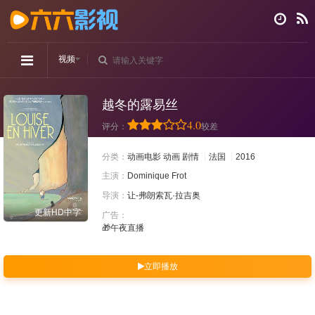
视频
越冬的露易丝
4.0
评分：
较差
分类：
动画电影
动画
剧情
法国
2016
主演：
Dominique
Frot
导演：
让-弗朗索瓦·拉吉奥
更新HD中字
广告：
🎁午夜直播
立即播放