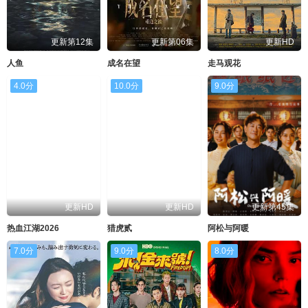
更新第12集
更新第06集
更新HD
人鱼
成名在望
走马观花
4.0分
10.0分
9.0分
更新HD
更新HD
更新第45集
热血江湖2026
猎虎贰
阿松与阿暖
7.0分
9.0分
8.0分