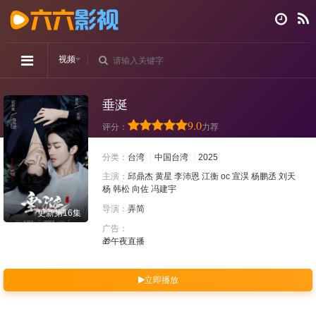
视频
垂涎
9.0
评分：
力荐
分类：
台湾
中国台湾
2025
主演：
邱鼎杰
黄星
李沛恩
江衡
oc
宣淏
杨鹏丞
刘天
杨
韩松
向佐
冯建宇
导演：
弄简
更新第16集
广告：
🎁午夜直播
立即播放