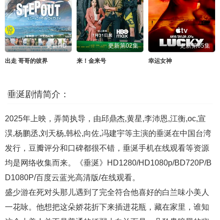
更新HD
更新第02集
更新第05集
出走 哥哥的彼界
来！金来号
幸运女神
垂涎剧情简介：
2025年上映，弄简执导，由邱鼎杰,黄星,李沛恩,江衡,oc,宣
淏,杨鹏丞,刘天杨,韩松,向佐,冯建宇等主演的垂涎在中国台湾
发行，豆瓣评分和口碑都很不错，垂涎手机在线观看等资源
均是网络收集而来。《垂涎》HD1280/HD1080p/BD720P/B
D1080P/百度云蓝光高清版/在线观看。
盛少游在死对头那儿遇到了完全符合他喜好的白兰味小美人
一花咏。他想把这朵娇花折下来插进花瓶，藏在家里，谁知