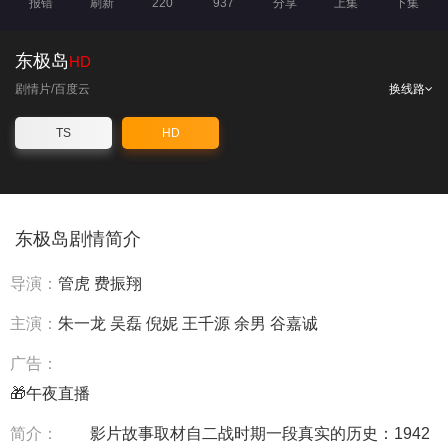
报错
刷新
220
937
分享
上集
下集
东极岛
HD
剧情片
/百度云
换线路
TS
HD
东极岛剧情简介
导演：
管虎
费振翔
主演：
朱一龙
吴磊
倪妮
王千源
余男
谷嘉诚
广告：
🎁午夜直播
简介：
影片故事取材自二战时期一段真实的历史：1942