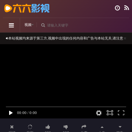
视频
本站视频均来源于第三方,视频中出现的任何内容和广告与本站无关,请注意
分辨
正在播放：东极岛-HD
播放卡顿时，请做适当缓冲