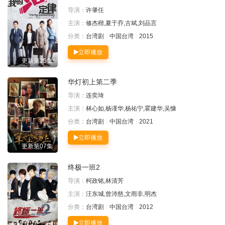
导演：
许肇任
主演：
修杰楷,夏于乔,古斌,刘品言
分类：
台湾剧
中国台湾
2015
立即播放
更新第25集
华灯初上第二季
导演：
连奕琦
主演：
林心如,杨谨华,杨祐宁,霍建华,吴慷
分类：
台湾剧
中国台湾
2021
立即播放
更新第07集
终极一班2
导演：
柯政铭,林清芳
主演：
汪东城,曾沛慈,文雨非,明杰
分类：
台湾剧
中国台湾
2012
立即播放