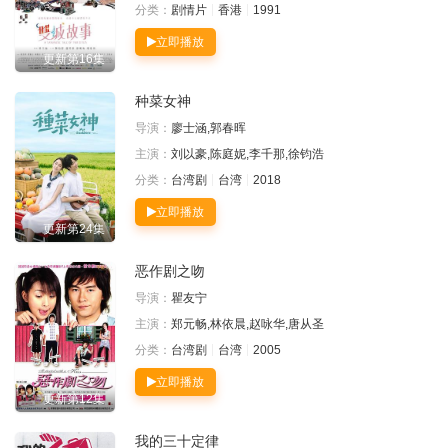
分类：
剧情片
香港
1991
立即播放
更新第16集
种菜女神
导演：
廖士涵,郭春晖
主演：
刘以豪,陈庭妮,李千那,徐钧浩
分类：
台湾剧
台湾
2018
立即播放
更新第24集
恶作剧之吻
导演：
瞿友宁
主演：
郑元畅,林依晨,赵咏华,唐从圣
分类：
台湾剧
台湾
2005
立即播放
更新第12集
我的三十定律