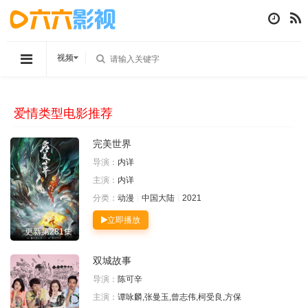
视频
爱情类型电影推荐
完美世界
导演：
内详
主演：
内详
分类：
动漫
中国大陆
2021
立即播放
更新第281集
双城故事
导演：
陈可辛
主演：
谭咏麟,张曼玉,曾志伟,柯受良,方保