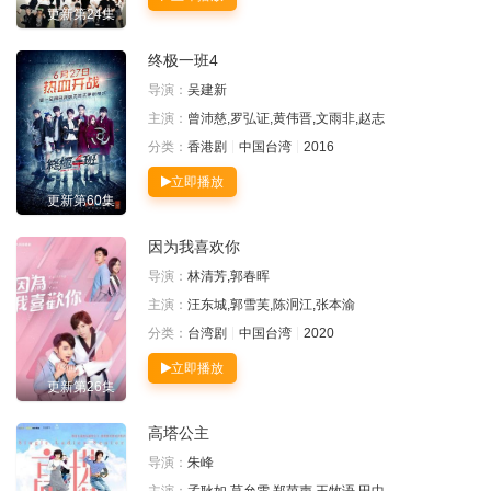
更新第24集
终极一班4
导演：
吴建新
主演：
曾沛慈,罗弘证,黄伟晋,文雨非,赵志
分类：
香港剧
中国台湾
2016
立即播放
更新第60集
因为我喜欢你
导演：
林清芳,郭春晖
主演：
汪东城,郭雪芙,陈泂江,张本渝
分类：
台湾剧
中国台湾
2020
立即播放
更新第26集
高塔公主
导演：
朱峰