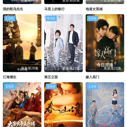
更新第06集
更新第08集
更新第28集
我的鸵鸟先生
马背上的银行
地道女英雄
1.0分
9.0分
3.0分
更新第26集
更新第27集
更新第10集
江海潮生
第五立面
嫁入高门
3.0分
3.0分
1.0分