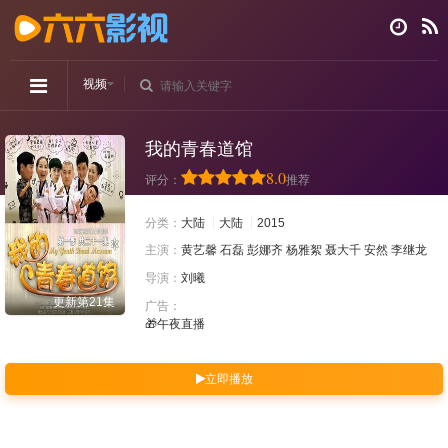
视频
我的青春道馆
8.0
评分：
推荐
分类：
大陆
大陆
2015
主演：
黄艺馨
石磊
彭娜齐
杨雅絮
聂大千
安然
李继龙
导演：
刘曦
更新第21集
广告：
🎁午夜直播
立即播放