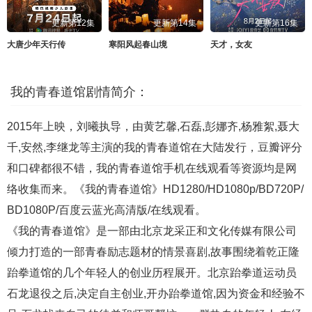
更新第12集
更新第14集
更新第16集
大唐少年天行传
寒阳风起春山境
天才，女友
我的青春道馆剧情简介：
2015年上映，刘曦执导，由黄艺馨,石磊,彭娜齐,杨雅絮,聂大
千,安然,李继龙等主演的我的青春道馆在大陆发行，豆瓣评分
和口碑都很不错，我的青春道馆手机在线观看等资源均是网
络收集而来。《我的青春道馆》HD1280/HD1080p/BD720P/
BD1080P/百度云蓝光高清版/在线观看。
《我的青春道馆》是一部由北京龙采正和文化传媒有限公司
倾力打造的一部青春励志题材的情景喜剧,故事围绕着乾正隆
跆拳道馆的几个年轻人的创业历程展开。北京跆拳道运动员
石龙退役之后,决定自主创业,开办跆拳道馆,因为资金和经验不