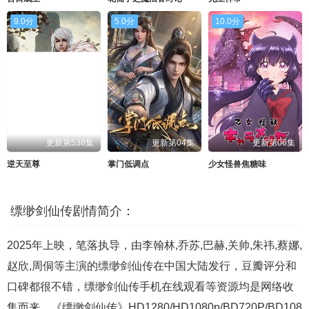
9.0分
5.0分
10.0分
更新第538集
更新第04集
更新第06集
逆天至尊
掌门低调点
少女怪兽焦糖味
缥缈剑仙传剧情简介：
2025年上映，笔落执导，由李翰林,乔苏,巴赫,关帅,朱祎,蔡娜,
赵欣,周侗等主演的缥缈剑仙传在中国大陆发行，豆瓣评分和
口碑都很不错，缥缈剑仙传手机在线观看等资源均是网络收
集而来。《缥缈剑仙传》HD1280/HD1080p/BD720P/BD108