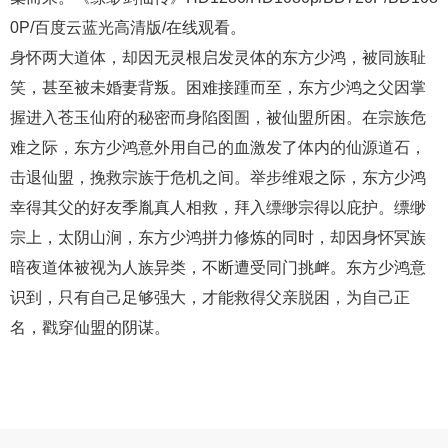
0P/百度云蓝光高清版/在线观看。
身怀两大道体，却因无灵根启发灵体的东方少鸿，被同族耻
笑，甚至被未婚妻背叛。困难接踵而至，东方少鸿之父因掌
握进入苍玉仙府的秘密而身陷囹圄，被仙盟所困。在宗族危
难之际，东方少鸿意外用自己的血激发了体内的仙源道石，
击退仙盟，挽救宗族于危机之间。举步维艰之际，东方少鸿
幸得其父的好友季胤真人相救，拜入缥缈宗得以庇护。缥缈
宗上，太阴山涧，东方少鸿拼力修炼的同时，却因身怀冥族
暗夜道体被视为人族异类，不断遭受同门挑衅。东方少鸿意
识到，只有自己足够强大，才能救得父亲脱困，为自己正
名，戳穿仙盟的阴谋。