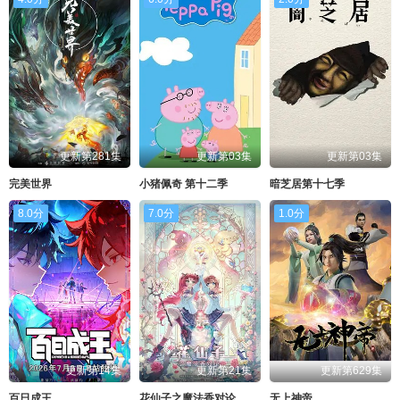
更新第281集
更新第03集
更新第03集
完美世界
小猪佩奇 第十二季
暗芝居第十七季
8.0分
7.0分
1.0分
更新第14集
更新第21集
更新第629集
百日成王
花仙子之魔法香对论
无上神帝