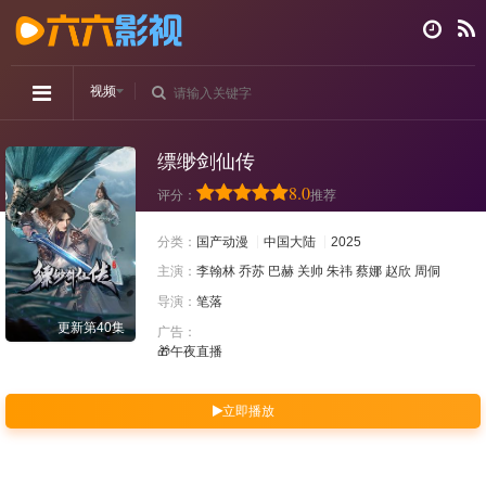
视频
缥缈剑仙传
8.0
评分：
推荐
分类：
国产动漫
中国大陆
2025
主演：
李翰林
乔苏
巴赫
关帅
朱祎
蔡娜
赵欣
周侗
导演：
笔落
更新第40集
广告：
🎁午夜直播
立即播放